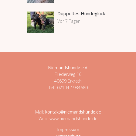
Doppeltes Hundeglück
Vor 7 Tagen
Niemandshunde e.V
.
Fliederweg 16
40699 Erkrath
Tel.: 02104 / 934680
Mail:
kontakt@niemandshunde.de
Web: www.niemandshunde.de
Impressum