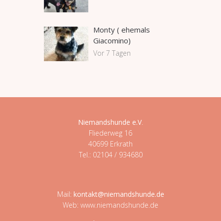
Monty ( ehemals
Giacomino)
Vor 7 Tagen
Niemandshunde e.V
.
Fliederweg 16
40699 Erkrath
Tel.: 02104 / 934680
Mail:
kontakt@niemandshunde.de
Web: www.niemandshunde.de