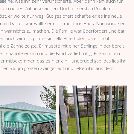
alleine, was ihn sehr verunsicherte. Aber dann kam auch für
in sein neues Zuhause ziehen. Doch die ersten Probleme
öst, er wollte nur weg. Gut gesichert schaffte er es ins neue
n im Garten war wollte er nicht mehr ins Haus. Nun wurde er
en war nichts zu machen. Die Familie war überfordert und bat
 auch wir uns professionelle Hilfe holen, da er nicht
die Zähne zeigte. Er musste mit einer Schlinge in der bereit
ntspannte er sich und die Fahrt verlief ruhig. Er kam in ein
 er mitbekommen das es hier ein Hunderudel gab, das lies ihn
inen 36 qm großen Zwinger auf und ließen ihn aus dem