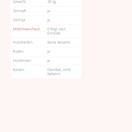
Gewicht:
30 kg
Geimpft:
Ja
Gechipt:
Ja
Mittelmeercheck
:
Erfolgt nach
Einreise
Krankheiten:
Keine bekannt
Rüden:
Ja
Hündinnen:
Ja
Katzen:
Denkbar, nicht
bekannt