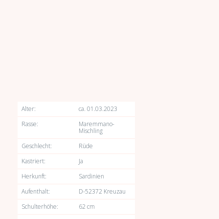
Alter:
ca. 01.03.2023
Rasse:
Maremmano-
Mischling
Geschlecht:
Rüde
Kastriert:
Ja
Herkunft:
Sardinien
Aufenthalt:
D-52372 Kreuzau
Schulterhöhe:
62 cm