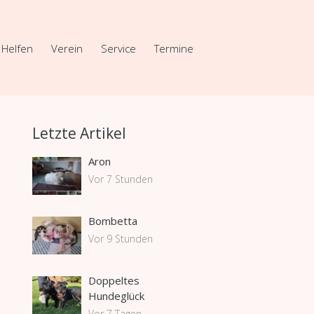
Helfen
Verein
Service
Termine
Letzte Artikel
Aron
Vor 7 Stunden
Bombetta
Vor 9 Stunden
Doppeltes
Hundeglück
Vor 7 Tagen