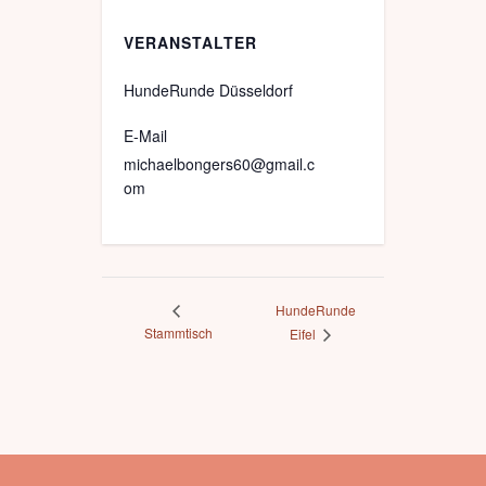
VERANSTALTER
HundeRunde Düsseldorf
E-Mail
michaelbongers60@gmail.c
om
HundeRunde
Stammtisch
Eifel