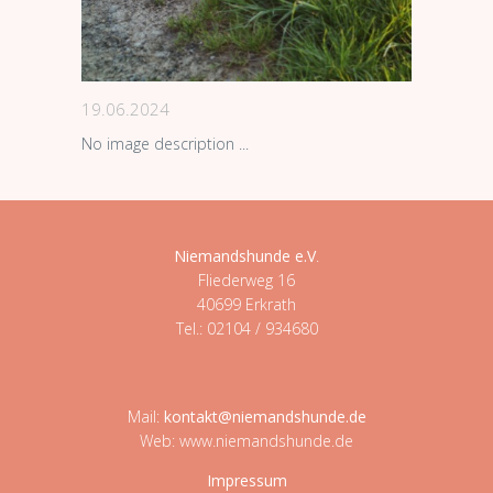
19.06.2024
No image description ...
Niemandshunde e.V
.
Fliederweg 16
40699 Erkrath
Tel.: 02104 / 934680
Mail:
kontakt@niemandshunde.de
Web: www.niemandshunde.de
Impressum