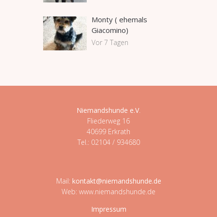
Monty ( ehemals
Giacomino)
Vor 7 Tagen
Niemandshunde e.V
.
Fliederweg 16
40699 Erkrath
Tel.: 02104 / 934680
Mail:
kontakt@niemandshunde.de
Web: www.niemandshunde.de
Impressum