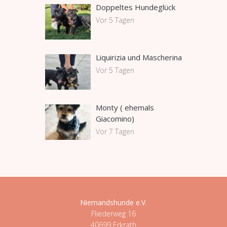
Doppeltes Hundeglück
Vor 5 Tagen
Liquirizia und Mascherina
Vor 5 Tagen
Monty ( ehemals
Giacomino)
Vor 7 Tagen
Niemandshunde e.V
.
Fliederweg 16
40699 Erkrath