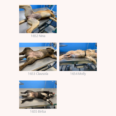
1652 Nina
1653 Clausola
1654 Molly
1655 Birba