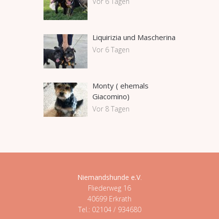
Vor 6 Tagen
Liquirizia und Mascherina
Vor 6 Tagen
Monty ( ehemals
Giacomino)
Vor 8 Tagen
Niemandshunde e.V
.
Fliederweg 16
40699 Erkrath
Tel.: 02104 / 934680