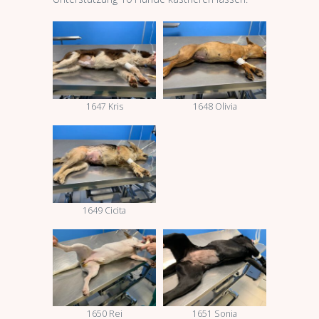
1647 Kris
1648 Olivia
1649 Cicita
1650 Rei
1651 Sonia