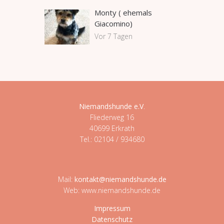
Monty ( ehemals
Giacomino)
Vor 7 Tagen
Niemandshunde e.V
.
Fliederweg 16
40699 Erkrath
Tel.: 02104 / 934680
Mail:
kontakt@niemandshunde.de
Web: www.niemandshunde.de
Impressum
Datenschutz