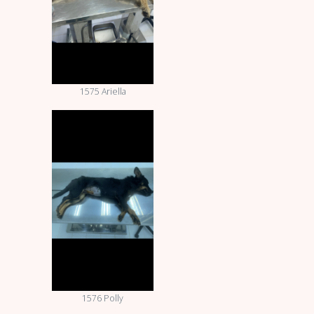
1575 Ariella
1576 Polly