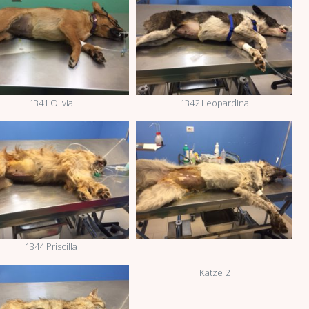
1341 Olivia
1342 Leopardina
1344 Priscilla
Katze 2