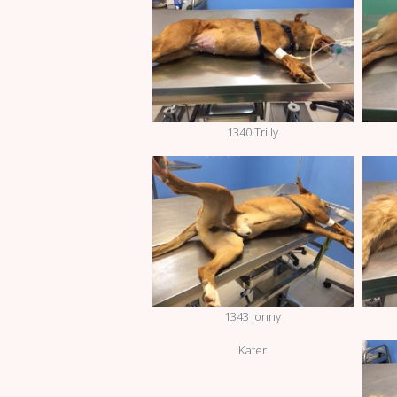
1340 Trilly
1343 Jonny
Kater