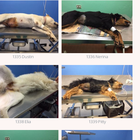
1335 Dustin
1336 Nerina
1338 Elia
1339 Pitty