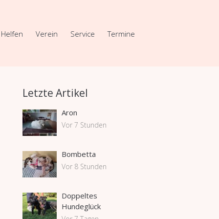
Helfen
Verein
Service
Termine
Letzte Artikel
Aron
Vor 7 Stunden
Bombetta
Vor 8 Stunden
Doppeltes
Hundeglück
Vor 7 Tagen