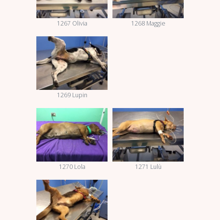
1267 Olivia
1268 Maggie
1269 Lupin
1270 Lola
1271 Lulù