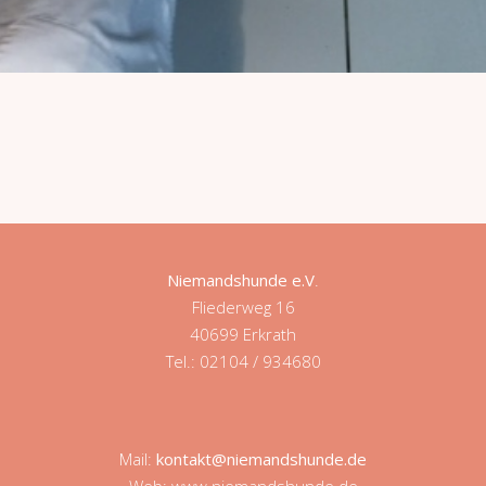
Niemandshunde e.V
.
Fliederweg 16
40699 Erkrath
Tel.: 02104 / 934680
Mail:
kontakt@niemandshunde.de
Web: www.niemandshunde.de