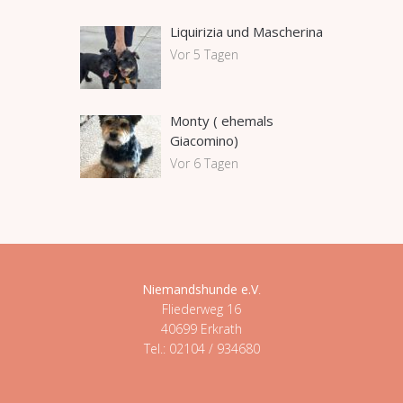
Liquirizia und Mascherina
Vor 5 Tagen
Monty ( ehemals
Giacomino)
Vor 6 Tagen
Niemandshunde e.V
.
Fliederweg 16
40699 Erkrath
Tel.: 02104 / 934680