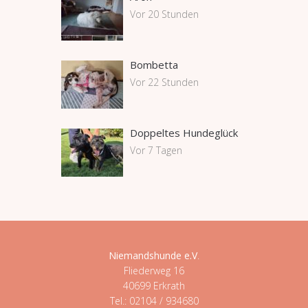
Vor 20 Stunden
Bombetta
Vor 22 Stunden
Doppeltes Hundeglück
Vor 7 Tagen
Niemandshunde e.V
.
Fliederweg 16
40699 Erkrath
Tel.: 02104 / 934680