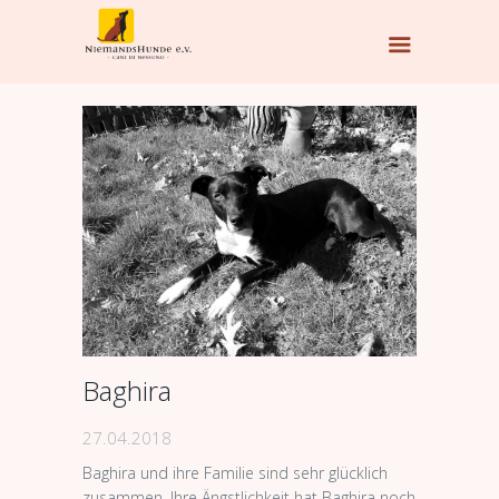
Baghira
27.04.2018
Baghira und ihre Familie sind sehr glücklich
zusammen. Ihre Ängstlichkeit hat Baghira noch