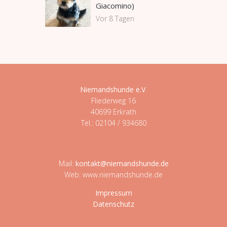
Giacomino)
Vor 8 Tagen
Niemandshunde e.V
.
Fliederweg 16
40699 Erkrath
Tel.: 02104 / 934680
Mail:
kontakt@niemandshunde.de
Web: www.niemandshunde.de
Impressum
Datenschutz