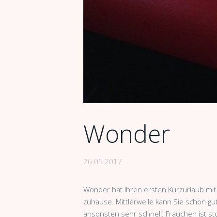
Wonder
26.05.2017
Wonder hat Ihren ersten Kurzurlaub mit 
zuhause. Mittlerweile kann Sie schon g
ansonsten sehr schnell. Frauchen ist stol