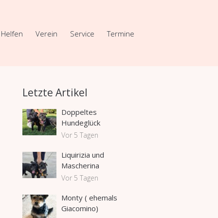
Helfen
Verein
Service
Termine
Letzte Artikel
Doppeltes
Hundeglück
Vor 5 Tagen
Liquirizia und
Mascherina
Vor 5 Tagen
Monty ( ehemals
Giacomino)