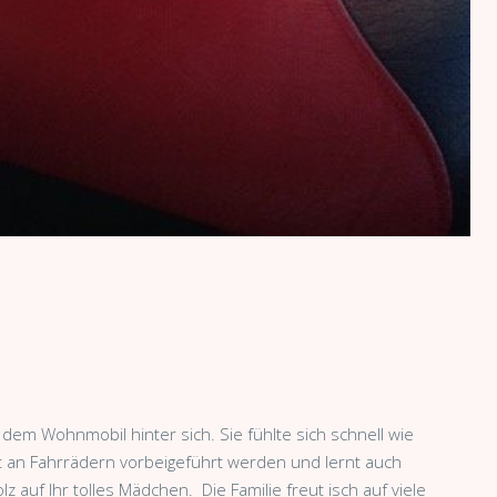
dem Wohnmobil hinter sich. Sie fühlte sich schnell wie
ut an Fahrrädern vorbeigeführt werden und lernt auch
z auf Ihr tolles Mädchen. Die Familie freut isch auf viele