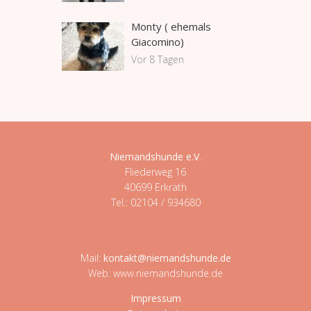
Monty ( ehemals
Giacomino)
Vor 8 Tagen
Niemandshunde e.V
.
Fliederweg 16
40699 Erkrath
Tel.: 02104 / 934680
Mail:
kontakt@niemandshunde.de
Web: www.niemandshunde.de
Impressum