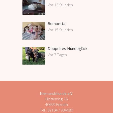
Vor 13 Stunden
Bombetta
Vor 15 Stunden
Doppeltes Hundeglück
Vor 7 Tagen
Niemandshunde e.V
.
Fliederweg 16
40699 Erkrath
Tel.: 02104 / 934680