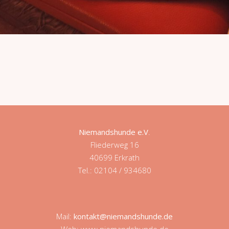
Niemandshunde e.V
.
Fliederweg 16
40699 Erkrath
Tel.: 02104 / 934680
Mail:
kontakt@niemandshunde.de
Web: www.niemandshunde.de