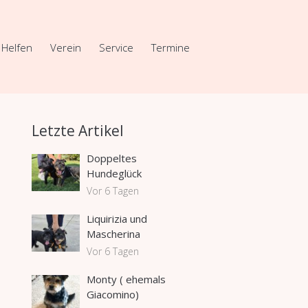
Helfen
Verein
Service
Termine
Letzte Artikel
Doppeltes
Hundeglück
Vor 6 Tagen
Liquirizia und
Mascherina
Vor 6 Tagen
Monty ( ehemals
Giacomino)