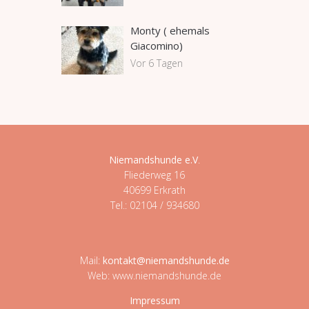
Monty ( ehemals
Giacomino)
Vor 6 Tagen
Niemandshunde e.V
.
Fliederweg 16
40699 Erkrath
Tel.: 02104 / 934680
Mail:
kontakt@niemandshunde.de
Web: www.niemandshunde.de
Impressum