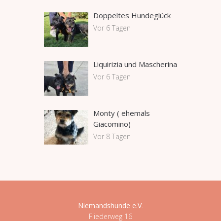
Doppeltes Hundeglück
Vor 6 Tagen
Liquirizia und Mascherina
Vor 6 Tagen
Monty ( ehemals
Giacomino)
Vor 8 Tagen
Niemandshunde e.V
.
Fliederweg 16