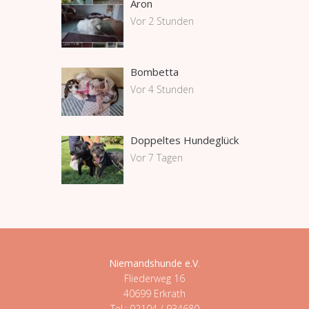
Aron
Vor 2 Stunden
Bombetta
Vor 4 Stunden
Doppeltes Hundeglück
Vor 7 Tagen
Niemandshunde e.V
.
Fliederweg 16
40699 Erkrath
Tel.: 02104 / 934680