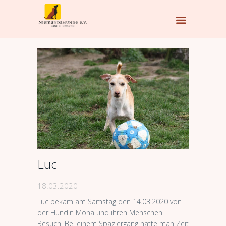
Luc
18.03.2020
Luc bekam am Samstag den 14.03.2020 von
der Hündin Mona und ihren Menschen
Besuch. Bei einem Spaziergang hatte man Zeit