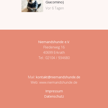
Giacomino)
Vor 6 Tagen
Niemandshunde e.V
.
Fliederweg 16
40699 Erkrath
Tel.: 02104 / 934680
Mail:
kontakt@niemandshunde.de
Web: www.niemandshunde.de
Impressum
Datenschutz