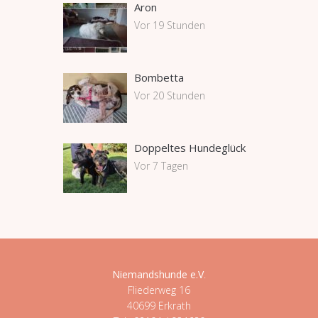
Aron
Vor 19 Stunden
Bombetta
Vor 20 Stunden
Doppeltes Hundeglück
Vor 7 Tagen
Niemandshunde e.V
.
Fliederweg 16
40699 Erkrath