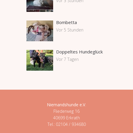
Vor 3 Stunden
Bombetta
Vor 5 Stunden
Doppeltes Hundeglück
Vor 7 Tagen
Niemandshunde e.V
.
Fliederweg 16
40699 Erkrath
Tel.: 02104 / 934680