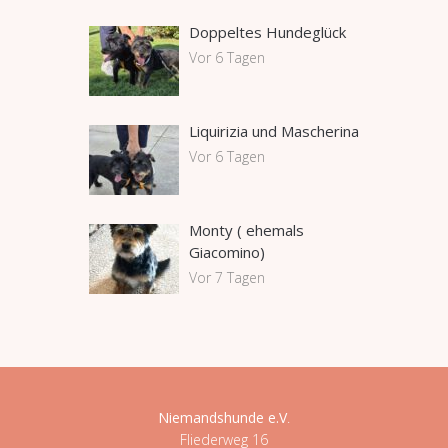
Doppeltes Hundeglück
Vor 6 Tagen
Liquirizia und Mascherina
Vor 6 Tagen
Monty ( ehemals
Giacomino)
Vor 7 Tagen
Niemandshunde e.V
.
Fliederweg 16