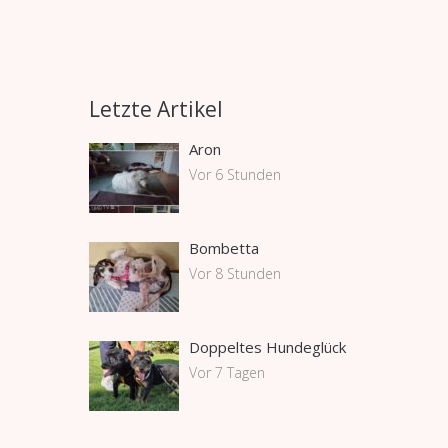
Letzte Artikel
Aron
Vor 6 Stunden
Bombetta
Vor 8 Stunden
Doppeltes Hundeglück
Vor 7 Tagen