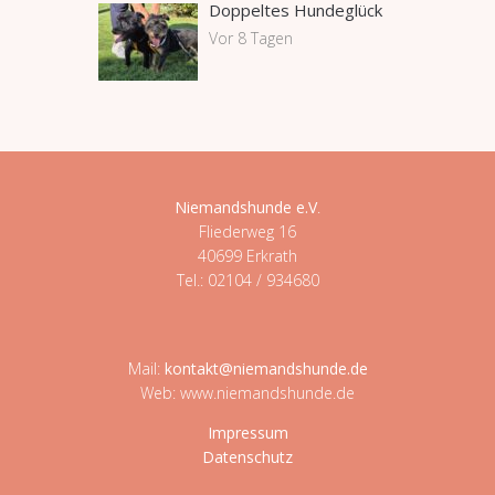
Doppeltes Hundeglück
Vor 8 Tagen
Niemandshunde e.V
.
Fliederweg 16
40699 Erkrath
Tel.: 02104 / 934680
Mail:
kontakt@niemandshunde.de
Web: www.niemandshunde.de
Impressum
Datenschutz