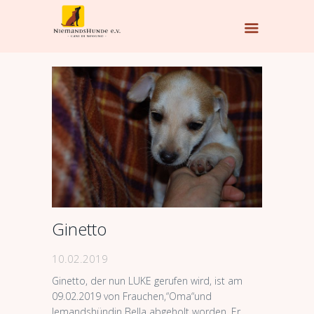
Ginetto
10.02.2019
Ginetto, der nun LUKE gerufen wird, ist am
09.02.2019 von Frauchen,“Oma“und
Jemandshündin Bella abgeholt worden. Er