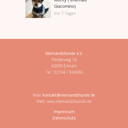
Giacomino)
Vor 7 Tagen
Niemandshunde e.V
.
Fliederweg 16
40699 Erkrath
Tel.: 02104 / 934680
Mail:
kontakt@niemandshunde.de
Web: www.niemandshunde.de
Impressum
Datenschutz