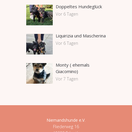
Doppeltes Hundeglück
Vor 6 Tagen
Liquirizia und Mascherina
Vor 6 Tagen
Monty ( ehemals
Giacomino)
Vor 7 Tagen
Niemandshunde e.V
.
Fliederweg 16