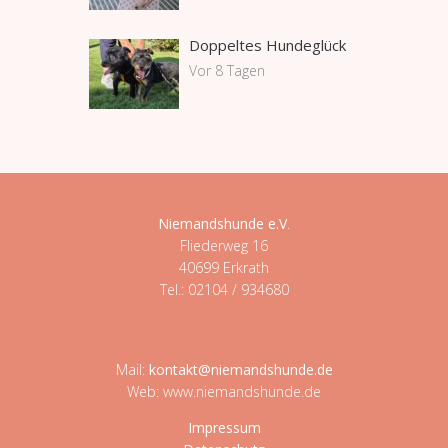
Doppeltes Hundeglück
Vor 8 Tagen
Niemandshunde e.V
.
Fliederweg 16
40699 Erkrath
Tel.: 02104 / 934680
Mail:
kontakt@niemandshunde.de
Web: www.niemandshunde.de
Impressum