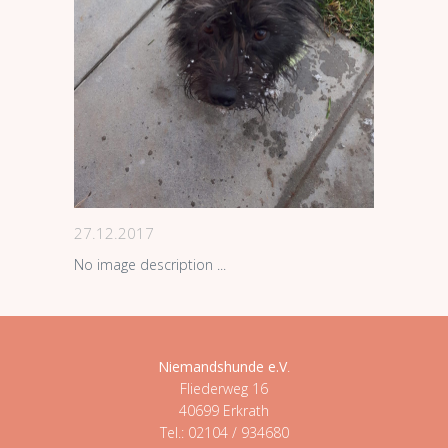
27.12.2017
No image description ...
Niemandshunde e.V
.
Fliederweg 16
40699 Erkrath
Tel.: 02104 / 934680