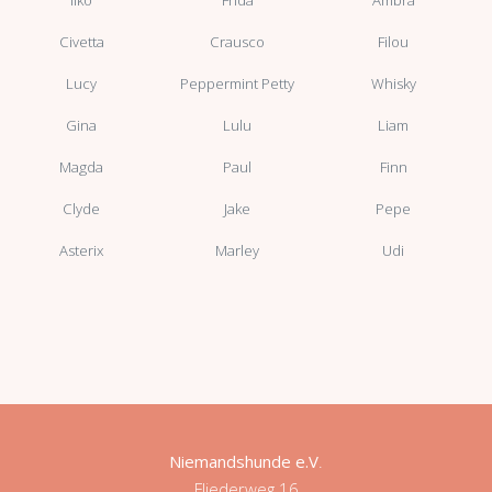
Civetta
Crausco
Filou
Lucy
Peppermint Petty
Whisky
Gina
Lulu
Liam
Magda
Paul
Finn
Clyde
Jake
Pepe
Asterix
Marley
Udi
Niemandshunde e.V
.
Fliederweg 16