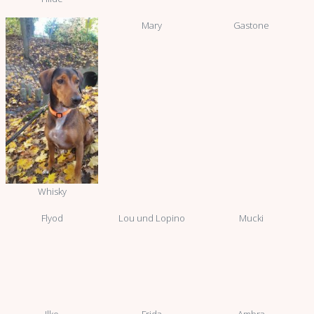
Mary
Gastone
Whisky
Flyod
Lou und Lopino
Mucki
Ilko
Frida
Ambra