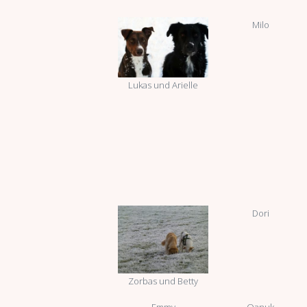
Milo
Lukas und Arielle
Dori
Zorbas und Betty
Emmy
Qanuk