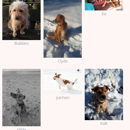
Ea
Bubbles
Clyde
Julchen
Kalli
Hilde