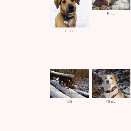
Bella
Cisco
Elli
Giada