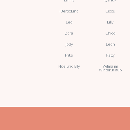
(Berto)Lino
Ciccu
Leo
Lilly
Zora
Chico
Jody
Leon
Fritzi
Patty
Noe und Elly
Wilma im
Winterurlaub