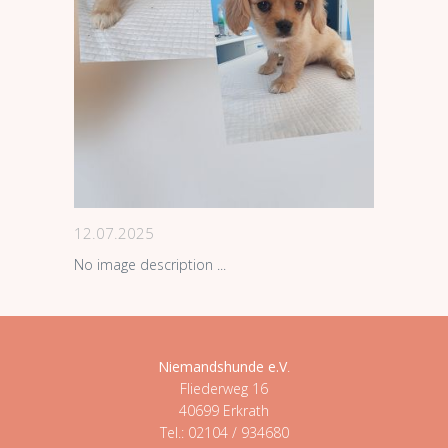
12.07.2025
No image description ...
Niemandshunde e.V
.
Fliederweg 16
40699 Erkrath
Tel.: 02104 / 934680