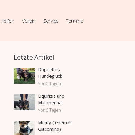
Helfen
Verein
Service
Termine
Letzte Artikel
Doppeltes
Hundeglück
Vor 6 Tagen
Liquirizia und
Mascherina
Vor 6 Tagen
Monty ( ehemals
Giacomino)