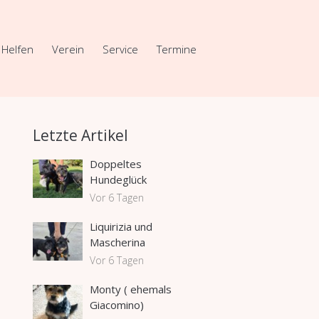
Helfen
Verein
Service
Termine
Letzte Artikel
Doppeltes
Hundeglück
Vor 6 Tagen
Liquirizia und
Mascherina
Vor 6 Tagen
Monty ( ehemals
Giacomino)