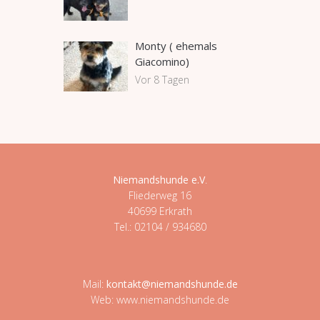
Monty ( ehemals
Giacomino)
Vor 8 Tagen
Niemandshunde e.V
.
Fliederweg 16
40699 Erkrath
Tel.: 02104 / 934680
Mail:
kontakt@niemandshunde.de
Web: www.niemandshunde.de