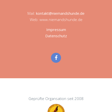
Mail:
kontakt@niemandshunde.de
Web: www.niemandshunde.de
Impressum
Datenschutz
Geprüfte Organsation seit 2008