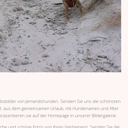
bsbilder von Jemandshunden. Senden Sie uns die schönsten
.B. aus dem gemeinsamen Urlaub, mit Hundenamen und Alter
räsentieren sie auf der Homepage in unserer Bildergalerie.
iche und schöne Fotos von Ihren Vierbeinern. Senden Sie die