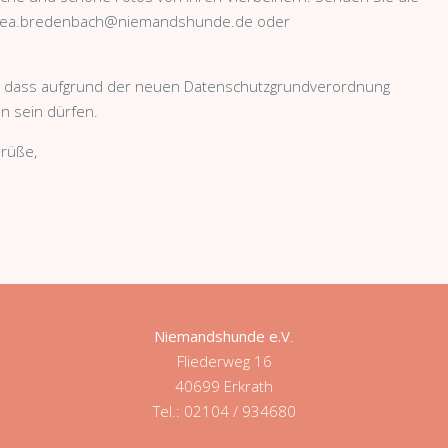
andrea.bredenbach@niemandshunde.de oder
n, dass aufgrund der neuen Datenschutzgrundverordnung
n sein dürfen.
rüße,
Niemandshunde e.V
.
Fliederweg 16
40699 Erkrath
Tel.: 02104 / 934680