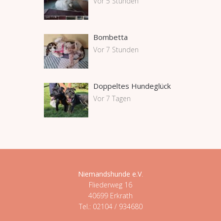
Vor 5 Stunden
Bombetta
Vor 7 Stunden
Doppeltes Hundeglück
Vor 7 Tagen
Niemandshunde e.V
.
Fliederweg 16
40699 Erkrath
Tel.: 02104 / 934680