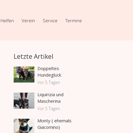
Helfen
Verein
Service
Termine
Letzte Artikel
Doppeltes
Hundeglück
Vor 5 Tagen
Liquirizia und
Mascherina
Vor 5 Tagen
Monty ( ehemals
Giacomino)