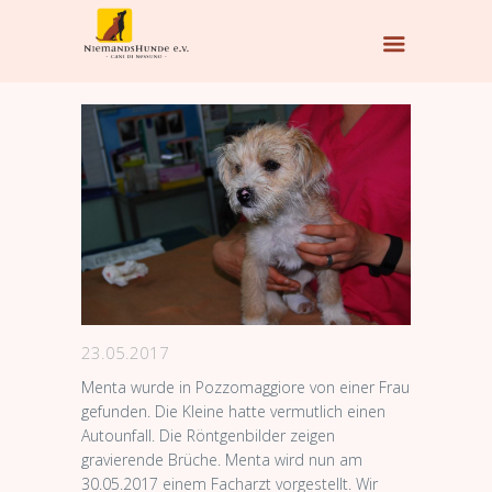
23.05.2017
Menta wurde in Pozzomaggiore von einer Frau
gefunden. Die Kleine hatte vermutlich einen
Autounfall. Die Röntgenbilder zeigen
gravierende Brüche. Menta wird nun am
30.05.2017 einem Facharzt vorgestellt. Wir