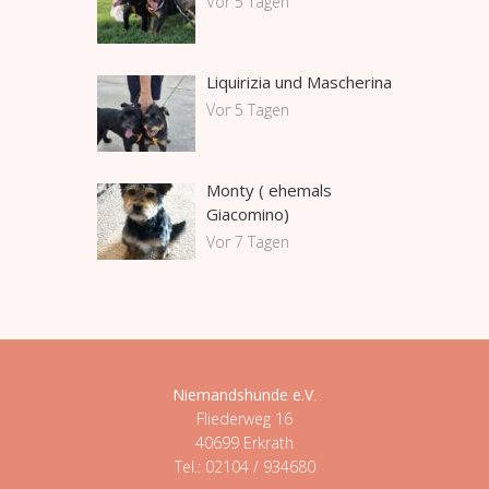
Vor 5 Tagen
Liquirizia und Mascherina
Vor 5 Tagen
Monty ( ehemals
Giacomino)
Vor 7 Tagen
Niemandshunde e.V
.
Fliederweg 16
40699 Erkrath
Tel.: 02104 / 934680