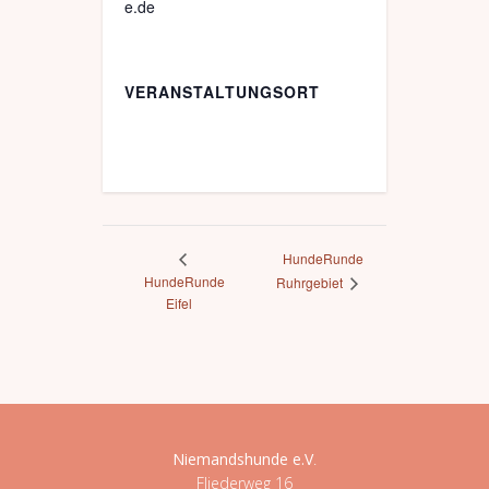
e.de
VERANSTALTUNGSORT
HundeRunde
HundeRunde
Ruhrgebiet
Eifel
Niemandshunde e.V
.
Fliederweg 16