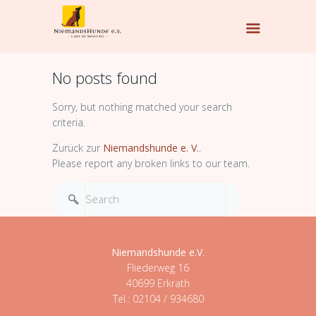
No posts found
Sorry, but nothing matched your search
criteria.
Zurück zur
Niemandshunde e. V.
.
Please report any broken links to our team.
Niemandshunde e.V
.
Fliederweg 16
40699 Erkrath
Tel.: 02104 / 934680